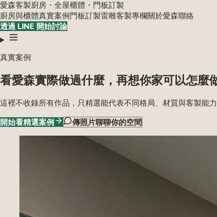
愛森
客製廚房・全屋櫃體・門板訂製
廚房與櫃體
真實案例
門板訂製
雷雕客製
專欄
關於愛森
聯絡
透過 LINE 開始討論
真實案例
看愛森實際做過什麼，再想你家可以怎麼
這裡不收錄所有作品，只精選能代表不同格局、材質與客製能力
開始看精選案例
傳照片聊聊你的空間