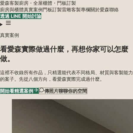
愛森
客製廚房・全屋櫃體・門板訂製
廚房與櫃體
真實案例
門板訂製
雷雕客製
專欄
關於愛森
聯絡
透過 LINE 開始討論
真實案例
看愛森實際做過什麼，再想你家可以怎麼
做。
這裡不收錄所有作品，只精選能代表不同格局、材質與客製能力
的案子。先從八個方向，看愛森實際完成過什麼。
開始看精選案例
傳照片聊聊你的空間