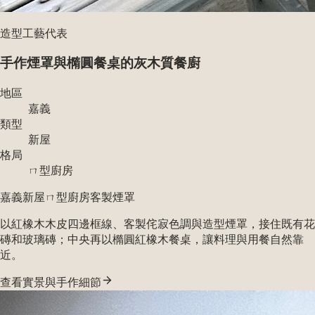
造型工藝代表
手作煙罩與橢圓餐桌的灰木質餐廚
地區
嘉義
類型
新屋
格局
ㄇ型廚房
嘉義新屋
ㄇ型廚房
客製煙罩
以紅橡木木皮四邊框線、客製侘寂色調與造型煙罩，接住既有花
磚和玻璃磚；中央再以橢圓紅橡木餐桌，讓料理與用餐自然靠
近。
查看實景與手作細節