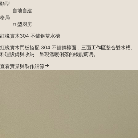
類型
自地自建
格局
ㄇ型廚房
紅橡實木
304 不鏽鋼
雙水槽
紅橡實木門板搭配 304 不鏽鋼檯面，三面工作區整合雙水槽、
料理設備與收納，呈現溫暖俐落的機能廚房。
查看實景與製作細節