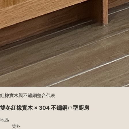
紅橡實木與不鏽鋼整合代表
雙冬紅橡實木 × 304 不鏽鋼ㄇ型廚房
地區
雙冬